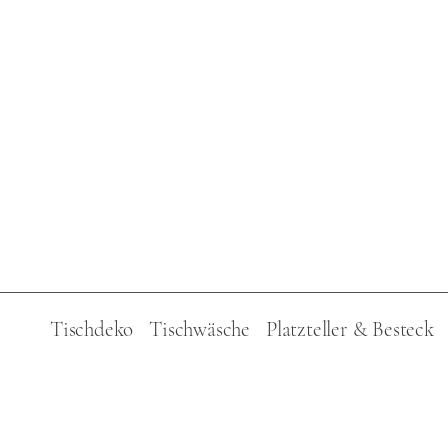
i
n
g
e
n
Tischdeko
Tischwäsche
Platzteller & Besteck