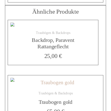
n
Ähnliche Produkte
d
Traubögen & Backdrops
Backdrop, Paravent
e
Rattangeflecht
25,00
€
r
M
Traubögen & Backdrops
e
Traubogen gold