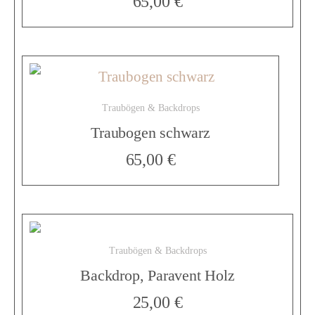
65,00
€
n
g
Traubögen & Backdrops
e
Traubogen schwarz
65,00
€
Traubögen & Backdrops
Backdrop, Paravent Holz
25,00
€