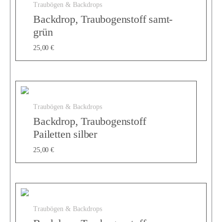
Traubögen & Backdrops
p
Backdrop, Traubogenstoff samt-
grün
,
25,00
€
V
Traubögen & Backdrops
Backdrop, Traubogenstoff
o
Pailetten silber
25,00
€
r
h
Traubögen & Backdrops