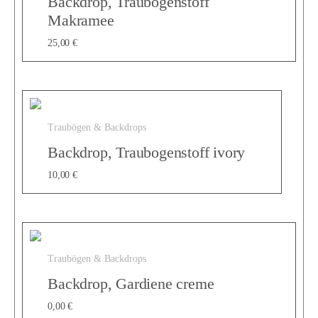
Backdrop, Traubogenstoff
a
Makramee
25,00
€
n
g
Traubögen & Backdrops
Backdrop, Traubogenstoff ivory
s
10,00
€
t
Traubögen & Backdrops
ä
Backdrop, Gardiene creme
0,00
€