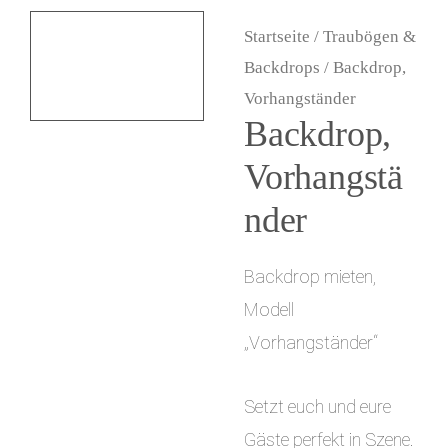
i
Startseite
/
Traubögen &
n
Backdrops
/ Backdrop,
Vorhangständer
g
Backdrop,
e
Vorhangstä
n
nder
Backdrop mieten,
Modell
„Vorhangständer“
Setzt euch und eure
Gäste perfekt in Szene.