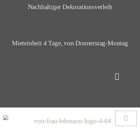
Z
Nachhaltiger Dekorationsverleih
u
m
I
Mieteinheit 4 Tage, von Donnerstag-Montag
n
h
a
l
t
s
p
r