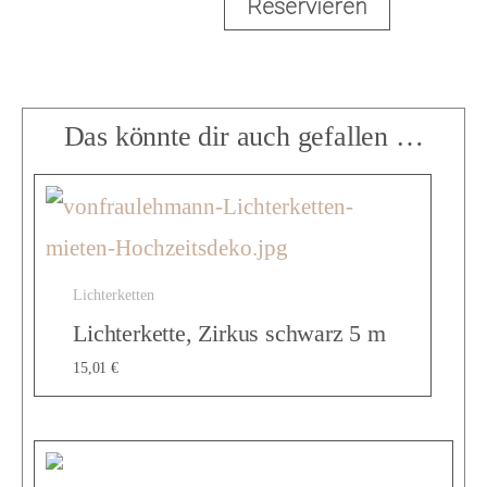
Reservieren
a
c
Das könnte dir auch gefallen …
k
d
Lichterketten
Lichterkette, Zirkus schwarz 5 m
r
15,01
€
o