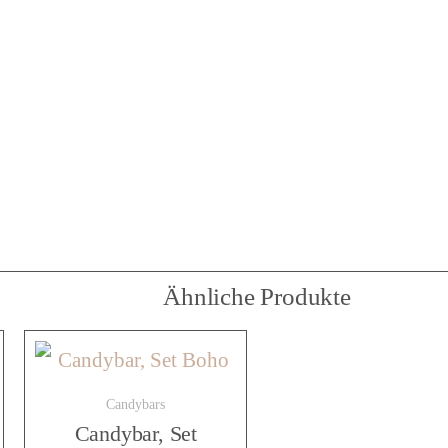
a
r
,
S
Ähnliche Produkte
e
t
Candybars
Candybar, Set