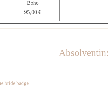
I
Boho
95,00
€
n
d
Absolventin
u
s
t