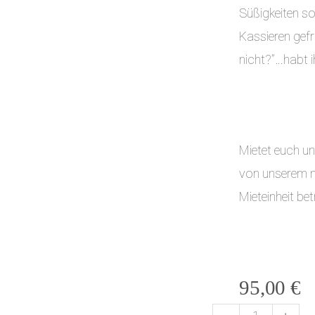
Süßigkeiten s
Kassieren gef
nicht?”…habt i
Mietet euch unk
von unserem na
Mieteinheit b
95,00
€