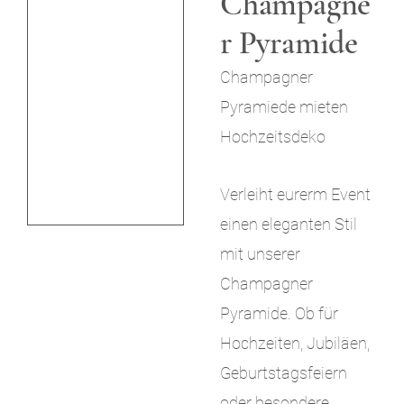
Champagne
i
r Pyramide
n
Champagner
g
Pyramiede mieten
e
Hochzeitsdeko
n
Verleiht eurerm Event
einen eleganten Stil
mit unserer
Champagner
Pyramide. Ob für
Hochzeiten, Jubiläen,
Geburtstagsfeiern
oder besondere