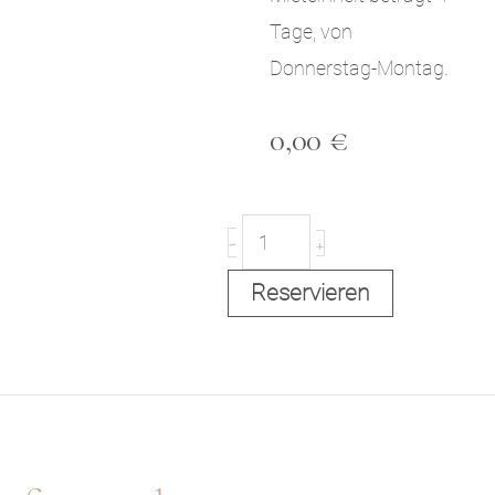
Tage, von
Donnerstag-Montag.
0,00
€
C
-
+
Reservieren
h
a