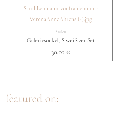
k
Säulen
e
Galeriesockel, S weiß 2er Set
30,00
€
l
,
featured on:
M
w