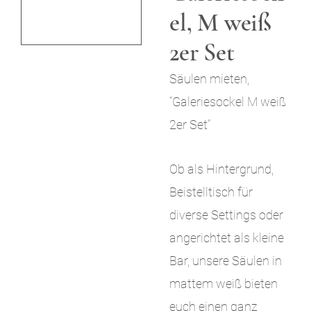
el, M weiß
i
n
2er Set
g
Säulen mieten,
e
“Galeriesockel M weiß
n
2er Set”
Ob als Hintergrund,
Beistelltisch für
diverse Settings oder
angerichtet als kleine
Bar, unsere Säulen in
mattem weiß bieten
euch einen ganz