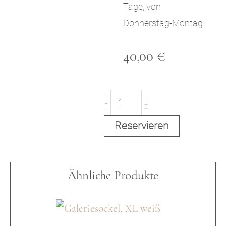
Tage, von
Donnerstag-Montag.
40,00
€
G
-
+
Reservieren
a
Ähnliche Produkte
l
e