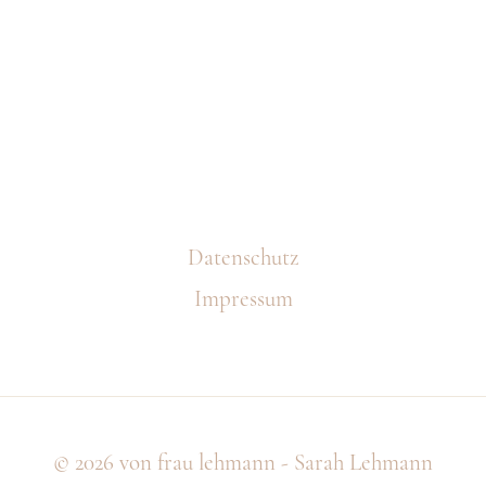
S
e
t
Datenschutz
M
Impressum
e
n
© 2026
von frau lehmann - Sarah Lehmann