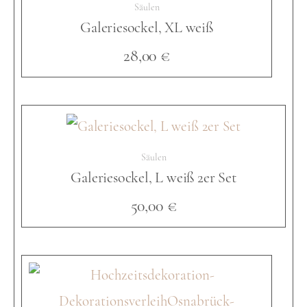
Säulen
Galeriesockel, XL weiß
r
28,00
€
i
e
Säulen
Galeriesockel, L weiß 2er Set
s
50,00
€
o
c