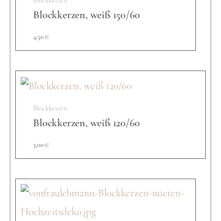
Blockkerzen
Blockkerzen, weiß 150/60
e
4,50
€
n
s
Blockkerzen
Blockkerzen, weiß 120/60
c
3,00
€
h
a