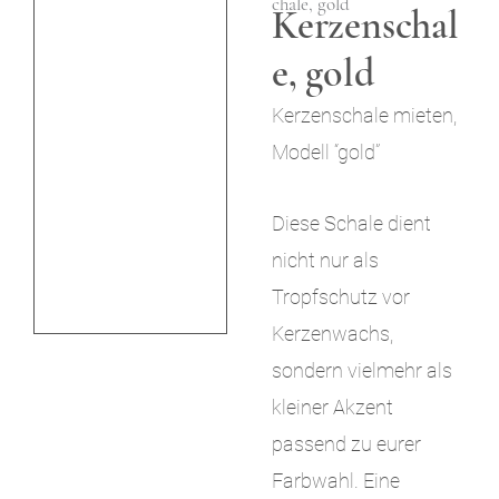
chale, gold
Kerzenschal
i
e, gold
n
g
Kerzenschale mieten,
Modell “gold”
e
n
Diese Schale dient
nicht nur als
Tropfschutz vor
Kerzenwachs,
sondern vielmehr als
kleiner Akzent
passend zu eurer
Farbwahl. Eine