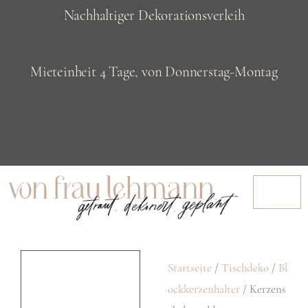
Z
Nachhaltiger Dekorationsverleih
u
m
Mieteinheit 4 Tage, von Donnerstag-Montag
I
n
h
a
l
t
s
Startseite
/
Tischdeko
/
Bl
p
ockkerzenhalter
/ Kerzens
r