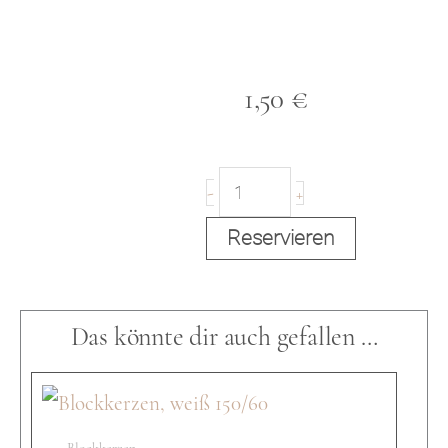
1,50
€
K
-
+
Reservieren
e
Das könnte dir auch gefallen …
r
z