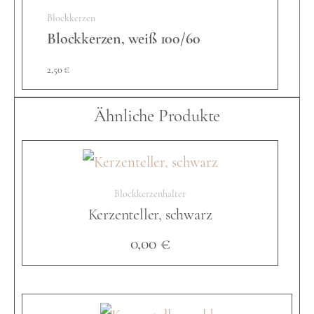
Blockkerzen
l
Blockkerzen, weiß 100/60
2,50
€
e
Ähnliche Produkte
,
g
Blockkerzenhalter
Kerzenteller, schwarz
o
0,00
€
l