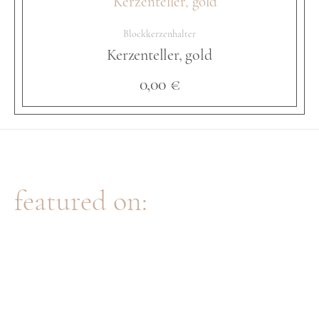
d
Blockkerzenhalter
Kerzenteller, gold
M
0,00
€
e
n
featured on:
g
e