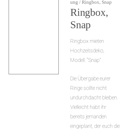
ung
/ Ringbox, Snap
i
Ringbox,
n
Snap
g
e
Ringbox mieten
Hochzeitsdeko,
n
Modell: “Snap”
Die Übergabe eurer
Ringe sollte nicht
undurchdacht bleiben.
Vielleicht habt ihr
bereits jemanden
eingeplant, der euch die