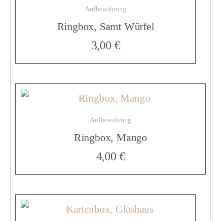
Aufbewahrung
b
Ringbox, Samt Würfel
3,00
€
o
x
Aufbewahrung
,
Ringbox, Mango
4,00
€
S
n