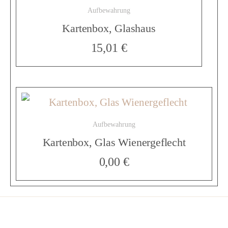
Aufbewahrung
a
Kartenbox, Glashaus
15,01
€
p
M
Aufbewahrung
e
Kartenbox, Glas Wienergeflecht
0,00
€
n
g