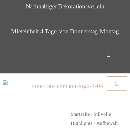
Z
Nachhaltiger Dekorationsverleih
u
m
Mieteinheit 4 Tage, von Donnerstag-Montag
I
n
h
a
l
t
s
Startseite
/
Stilvolle
p
Highlights
/
Aufbewahr
r