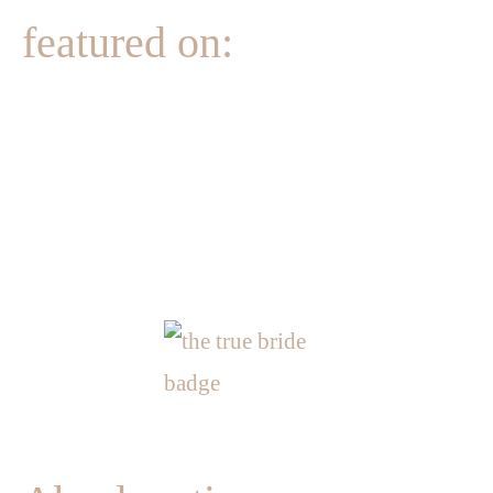
e
featured on: