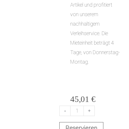
Artikel und profitiert
von unserem
nachhaltigem
Verleihservice. Die
Mieteinheit beträgt 4
Tage, von Donnerstag-
Montag.
45,01
€
-
+
S
Reservieren