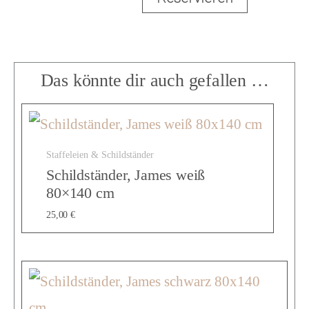
i
t
Das könnte dir auch gefallen …
z
Staffeleien & Schildständer
p
Schildständer, James weiß
80×140 cm
l
25,00
€
a