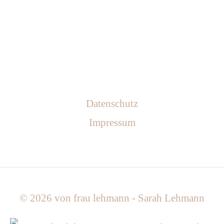
c
m
-
Datenschutz
o
Impressum
h
n
© 2026
von frau lehmann - Sarah Lehmann