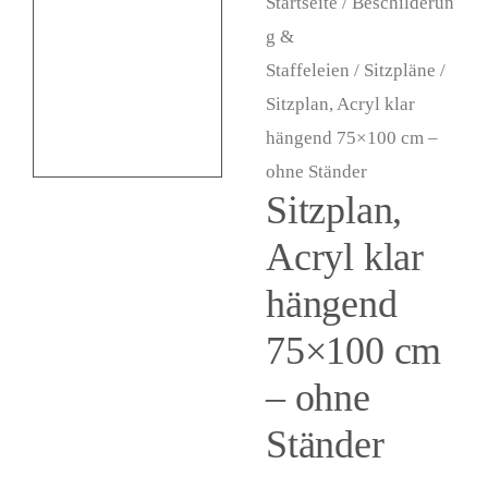
Startseite
/
Beschilderun
i
g &
n
Staffeleien
/
Sitzpläne
/
Sitzplan, Acryl klar
g
hängend 75×100 cm –
e
ohne Ständer
n
Sitzplan,
Acryl klar
hängend
75×100 cm
– ohne
Ständer