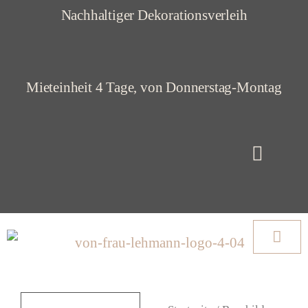
Z
Nachhaltiger Dekorationsverleih
u
m
Mieteinheit 4 Tage, von Donnerstag-Montag
I
n
h
a
l
t
s
p
r