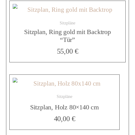
l
Sitzpläne
k
Sitzplan, Ring gold mit Backtrop
“Tür”
l
55,00
€
a
r
Sitzpläne
Sitzplan, Holz 80×140 cm
h
40,00
€