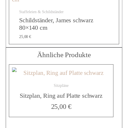
n
Staffeleien & Schildständer
Schildständer, James schwarz
,
80×140 cm
25,00
€
A
Ähnliche Produkte
c
Sitzpläne
r
Sitzplan, Ring auf Platte schwarz
25,00
€
y