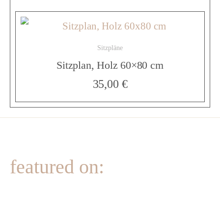
ä
n
Sitzpläne
Sitzplan, Holz 60×80 cm
g
35,00
€
e
n
featured on:
d