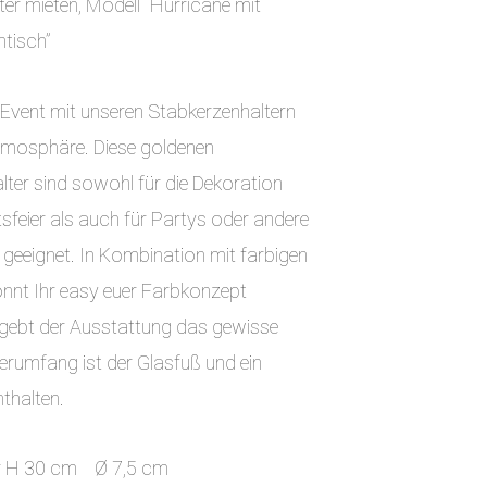
er mieten, Modell “Hurricane mit
tisch”
 Event mit unseren Stabkerzenhaltern
 Atmosphäre. Diese goldenen
ter sind sowohl für die Dekoration
sfeier als auch für Partys oder andere
 geeignet. In Kombination mit farbigen
önnt Ihr easy euer Farbkonzept
 gebt der Ausstattung das gewisse
erumfang ist der Glasfuß und ein
nthalten.
linder H 30 cm Ø 7,5 cm