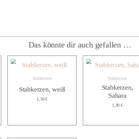
e
r
z
Das könnte dir auch gefallen …
e
Stabkerzen
Stabkerzen
Stabkerzen,
Stabkerzen, weiß
n
Sahara
1,30
€
1,30
€
h
a