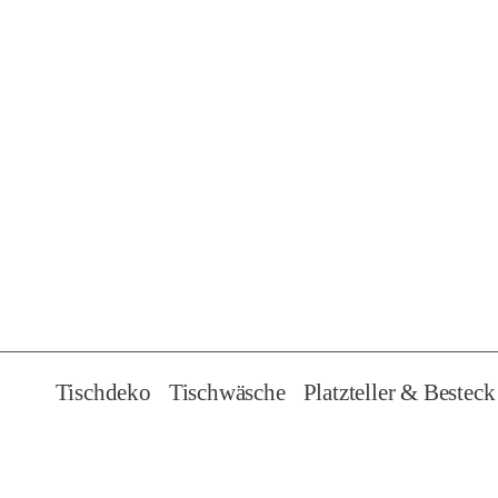
i
n
g
e
n
Tischdeko
Tischwäsche
Platzteller & Besteck