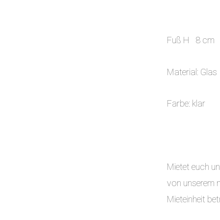
Fuß H 8 cm
Material: Glas
Farbe: klar
Mietet euch unk
von unserem na
Mieteinheit b