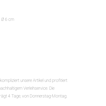
 Ø 6 cm
ompliziert unsere Artikel und profitiert
chhaltigem Verleihservice. Die
eträgt 4 Tage, von Donnerstag-Montag.