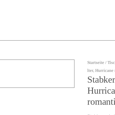
Startseite
/
Tis
lter, Hurricane
Stabker
Hurrica
romant