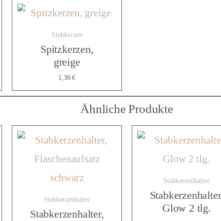
l
Stabkerzen
Spitzkerzen,
greige
t
1,30
€
e
Ähnliche Produkte
r
,
Stabkerzenhalter
Stabkerzenhalter
Stabkerzenhalter
Glow 2 tlg.
Stabkerzenhalter,
H