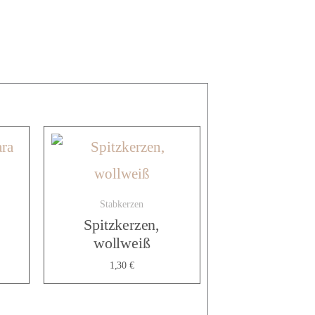
Stabkerzen
Spitzkerzen,
wollweiß
1,30
€