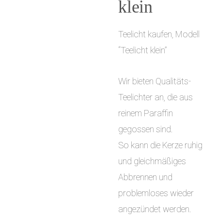
klein
i
n
Teelicht kaufen, Modell
g
“Teelicht klein”
e
Wir bieten Qualitäts-
n
Teelichter an, die aus
reinem Paraffin
gegossen sind.
So kann die Kerze ruhig
und gleichmäßiges
Abbrennen und
problemloses wieder
angezündet werden.