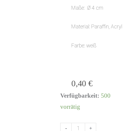
Maße: Ø 4 cm
Material: Paraffin, Acryl
Farbe: weiß
0,40
€
Verfügbarkeit:
500
T
vorrätig
e
-
+