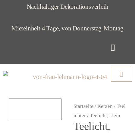
Z
Nachhaltiger Dekorationsverleih
u
m
Mieteinheit 4 Tage, von Donnerstag-Montag
I
n
h
a
l
t
Startseite
/
Kerzen
/
Teel
s
ichter
/ Teelicht, klein
p
Teelicht,
r