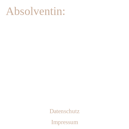
M
Absolventin:
e
n
g
e
Datenschutz
Impressum