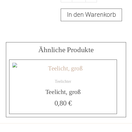
e
In den Warenkorb
l
Ähnliche Produkte
i
c
Teelichter
Teelicht, groß
h
0,80
€
t