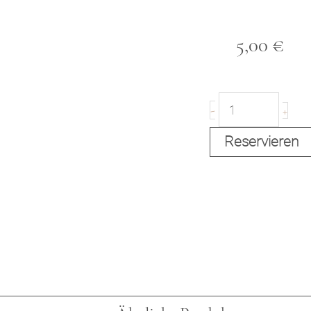
5,00
€
T
-
+
Reservieren
i
s
c