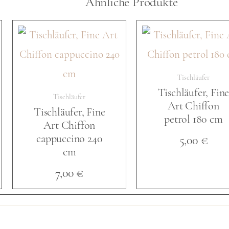
Ähnliche Produkte
h
l
ä
Tischläufer
Tischläufer, Fin
Tischläufer
Art Chiffon
Tischläufer, Fine
u
petrol 180 cm
Art Chiffon
cappuccino 240
5,00
€
cm
f
7,00
€
e