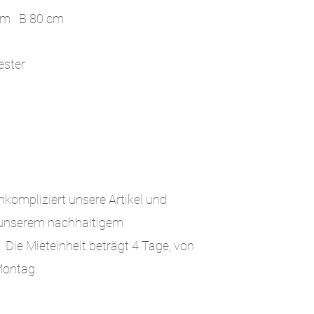
 cm B 80 cm
ester
nkompliziert unsere Artikel und
n unserem nachhaltigem
. Die Mieteinheit beträgt 4 Tage, von
Montag.