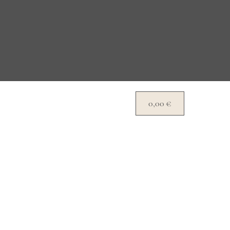
0,00
€
C
a
r
t