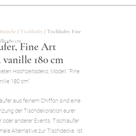
chwäsche
/
Tischläufer
/ Tischläufer, Fine
ille 180 cm
ufer, Fine Art
 vanille 180 cm
ieten Hochzeitsdeko, Modell: “Fine
nille 180 cm”
äufer aus feinem Chiffon sind eine
nzung der Tischdekoration eurer
r oder anderer Events. Tischläufer
male Alternative zur Tischdecke. Ist