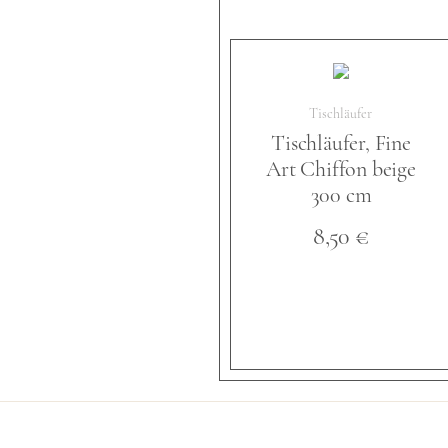
Tischläufer
Tischläufer, Fine
Art Chiffon beige
300 cm
8,50
€