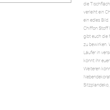
die Tischfläc
verleiht ein 
ein edles Bild
Chiffon Stoff
gibt euch die
zu bewirken. 
Läufer in ver
könnt ihr eue
Weiteren könn
Nebendekorati
Sitzplandeko,