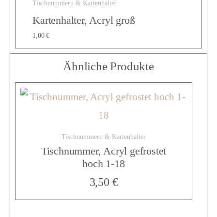
G
Tischnummern & Kartenhalter
Kartenhalter, Acryl groß
l
1,00
€
Ähnliche Produkte
a
s
Tischnummern & Kartenhalter
r
Tischnummer, Acryl gefrostet
hoch 1-18
a
3,50
€
h