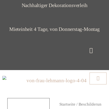
Z
Nachhaltiger Dekorationsverleih
u
m
Mieteinheit 4 Tage, von Donnerstag-Montag
I
n
h
a
l
t
s
p
Startseite
/
Beschilderun
r