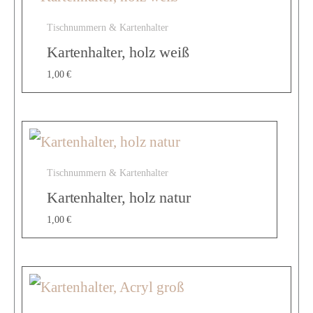
u
Tischnummern & Kartenhalter
m
Kartenhalter, holz weiß
1,00
€
m
e
Tischnummern & Kartenhalter
Kartenhalter, holz natur
r
1,00
€
,