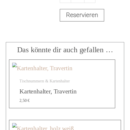
T
Reservieren
i
s
Das könnte dir auch gefallen …
c
Tischnummern & Kartenhalter
h
Kartenhalter, Travertin
2,50
€
n