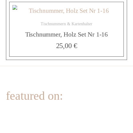
d
Tischnummern & Kartenhalter
Tischnummer, Holz Set Nr 1-16
M
25,00
€
e
n
featured on:
g
e