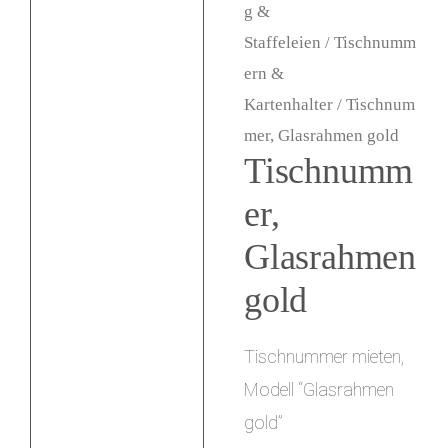
g &
i
Staffeleien
/
Tischnumm
n
ern &
g
Kartenhalter
/ Tischnum
mer, Glasrahmen gold
e
Tischnumm
n
er,
Glasrahmen
gold
Tischnummer mieten,
Modell “Glasrahmen
gold”