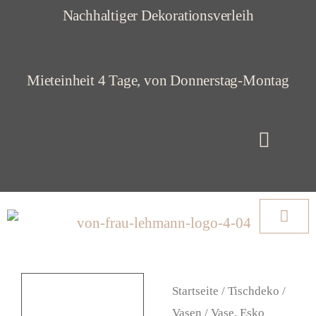
Z
Nachhaltiger Dekorationsverleih
u
m
Mieteinheit 4 Tage, von Donnerstag-Montag
I
n
h
a
l
t
s
p
Startseite
/
Tischdeko
/
r
Vasen
/ Vase, Esko