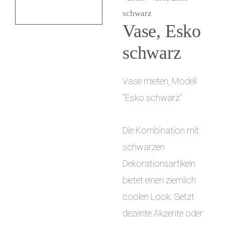
i
schwarz
Vase, Esko
n
schwarz
g
e
Vase mieten, Modell
n
“Esko schwarz”
Die Kombination mit
schwarzen
Dekorationsartikeln
bietet einen ziemlich
coolen Look. Setzt
dezente Akzente oder