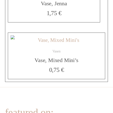
c
Vase, Jenna
1,75
€
h
w
Vasen
a
Vase, Mixed Mini’s
0,75
€
r
z
M
featured on: