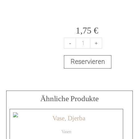
1,75
€
-
+
V
Reservieren
a
s
Ähnliche Produkte
e
Vasen