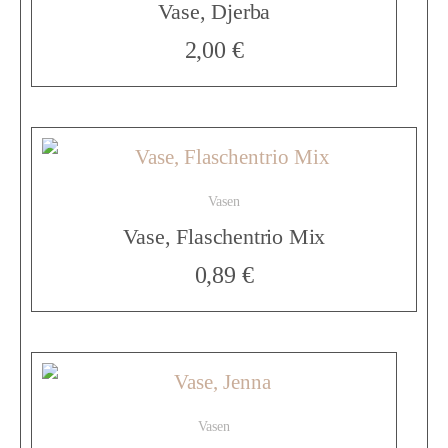
,
Vase, Djerba
2,00
€
E
s
Vasen
k
Vase, Flaschentrio Mix
0,89
€
o
s
Vasen