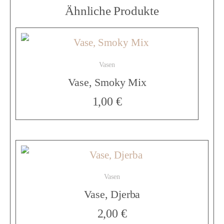
s
Ähnliche Produkte
e
Vasen
,
Vase, Smoky Mix
1,00
€
P
h
Vasen
a
Vase, Djerba
2,00
€