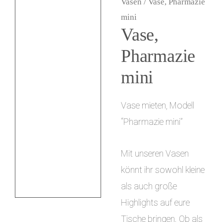
Vasen
/ Vase, Pharmazie
i
mini
Vase,
n
g
Pharmazie
e
mini
n
Vase mieten, Modell
“Pharmazie mini”
Mit unseren Vasen
könnt ihr sowohl kleine
als auch große
Highlights auf eure
Tische bringen. Ob als