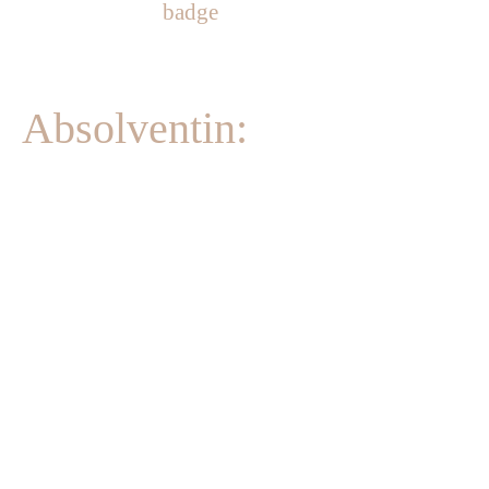
g
Absolventin:
e