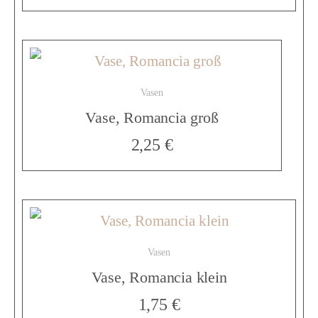
r
m
Vasen
a
Vase, Romancia groß
2,25
€
z
i
Vasen
e
Vase, Romancia klein
1,75
€