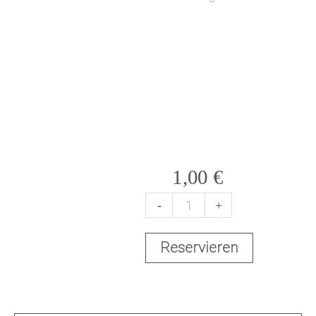
1,00
€
-
+
V
Reservieren
a