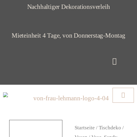
Z
Nachhaltiger Dekorationsverleih
u
m
Mieteinheit 4 Tage, von Donnerstag-Montag
I
n
h
a
l
t
s
p
Startseite
/
Tischdeko
/
r