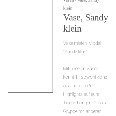
Vasen
/ Vase, Sandy
i
klein
Vase, Sandy
n
g
klein
e
Vase mieten, Modell
n
“Sandy klein”
Mit unseren Vasen
könnt ihr sowohl kleine
als auch große
Highlights auf eure
Tische bringen. Ob als
Gruppe mit anderen