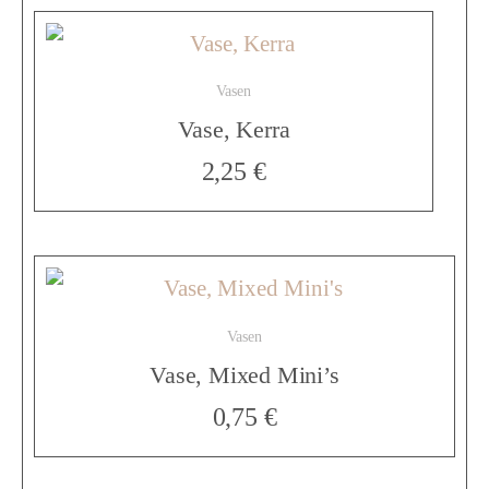
e
Vasen
,
Vase, Kerra
2,25
€
S
a
Vasen
n
Vase, Mixed Mini’s
0,75
€
d