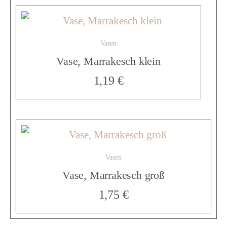
y
Vasen
k
Vase, Marrakesch klein
1,19
€
l
e
Vasen
i
Vase, Marrakesch groß
1,75
€
n