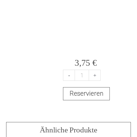
3,75
€
-
+
V
Reservieren
a
s
Ähnliche Produkte