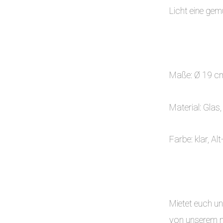
Licht eine ge
Maße: Ø 19 c
Material: Glas,
Farbe: klar, Al
Mietet euch unk
von unserem na