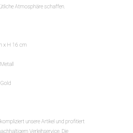
mütliche Atmosphäre schaffen.
m x H 16 cm
 Metall
t-Gold
ompliziert unsere Artikel und profitiert
chhaltigem Verleihservice. Die