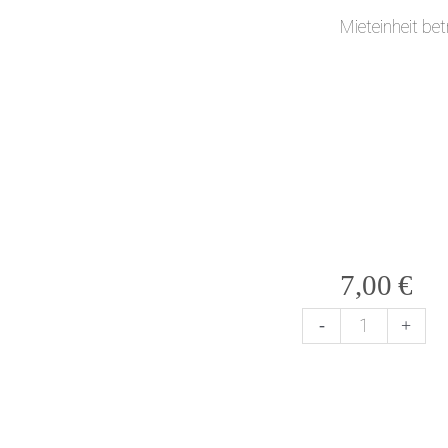
Mieteinheit b
7,00
€
-
+
W
i