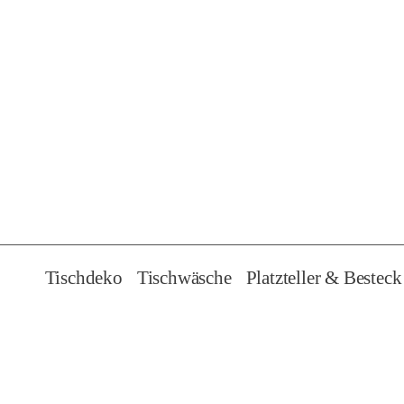
i
n
g
e
n
Tischdeko
Tischwäsche
Platzteller & Besteck