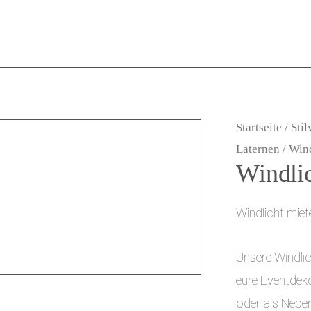
Startseite
/
Stil
Laternen
/ Wind
Windlic
Windlicht miet
Unsere Windlic
eure Eventdek
oder als Nebe