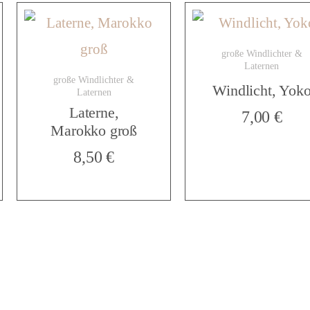
e
große Windlichter &
d
Laternen
große Windlichter &
Windlicht, Yok
Laternen
Laterne,
7,00
€
e
Marokko groß
8,50
€
r
M
e
Absolventin