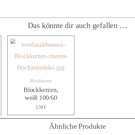
t
Das könnte dir auch gefallen …
,
P
o
Blockkerzen
Blockkerzen,
weiß 100/60
l
2,50
€
y
Ähnliche Produkte