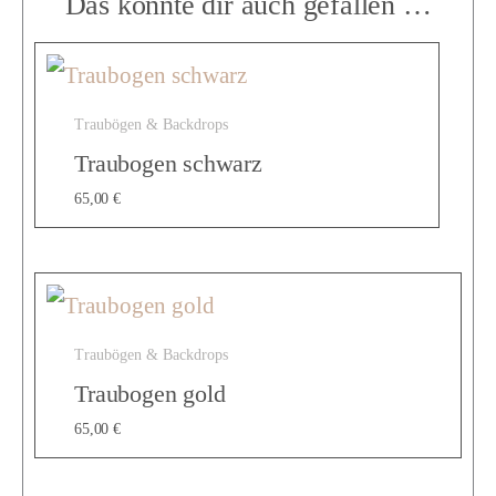
Das könnte dir auch gefallen …
u
Traubögen & Backdrops
s
Traubogen schwarz
65,00
€
t
ü
Traubögen & Backdrops
h
Traubogen gold
65,00
€
l