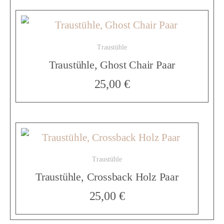
s
Traustühle
b
Traustühle, Ghost Chair Paar
25,00
€
a
c
Traustühle
k
Traustühle, Crossback Holz Paar
25,00
€
W