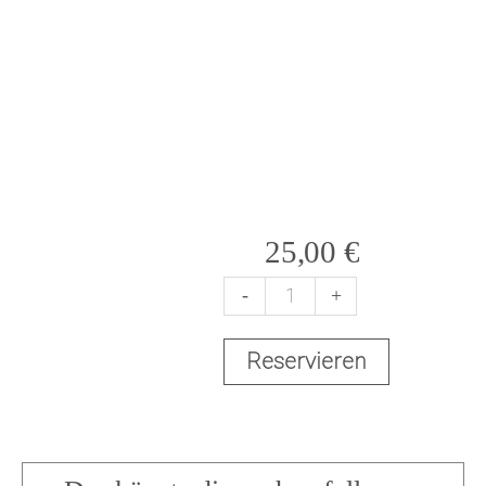
25,00
€
-
+
T
Reservieren
r
a