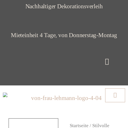
Z
Nachhaltiger Dekorationsverleih
u
m
Mieteinheit 4 Tage, von Donnerstag-Montag
I
n
h
a
l
t
s
p
r
Startseite
/
Stilvolle