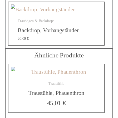
e
Traubögen & Backdrops
Backdrop, Vorhangständer
,
20,00
€
C
Ähnliche Produkte
r
Traustühle
o
Traustühle, Phauenthron
45,01
€
s