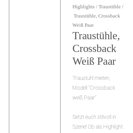
Highlights
/
Traustühle
/
i
Traustühle, Crossback
n
Weiß Paar
g
Traustühle,
e
Crossback
n
Weiß Paar
Traustuhl mieten,
Modell “Crossback
weiß Paar”
Setzt euch stilvoll in
Szene! Ob als Highlight