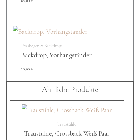
65,00
€
l
e
Traubögen & Backdrops
Backdrop, Vorhangständer
,
20,00
€
P
Ähnliche Produkte
h
Traustühle
a
Traustühle, Crossback Weiß Paar