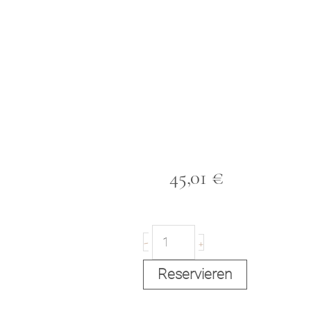
45,01
€
T
-
+
Reservieren
r