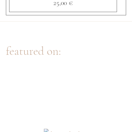
25,00
€
o
n
featured on:
M
e
n
g