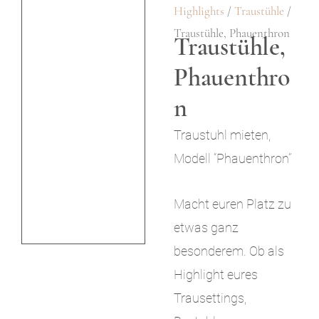
Highlights
/
Traustühle
/
i
Traustühle, Phauenthron
Traustühle,
n
Phauenthro
g
e
n
n
Traustuhl mieten,
Modell “Phauenthron”
Macht euren Platz zu
etwas ganz
besonderem. Ob als
Highlight eures
Trausettings,