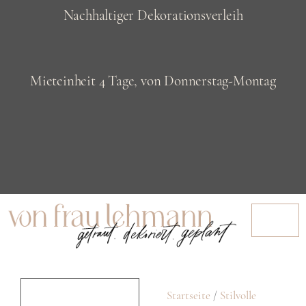
Z
Nachhaltiger Dekorationsverleih
u
m
Mieteinheit 4 Tage, von Donnerstag-Montag
I
n
h
a
l
t
s
p
Startseite
/
Stilvolle
r