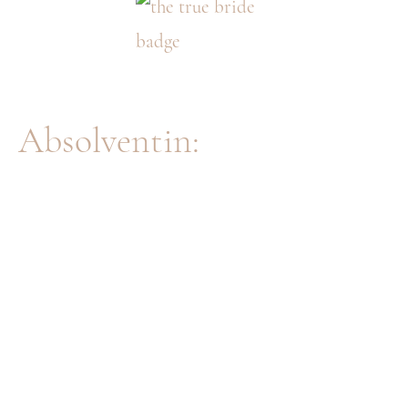
e
Absolventin: