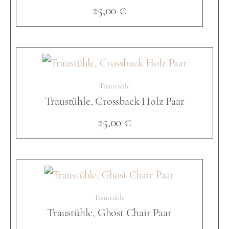
25,00
€
u
e
Traustühle
n
Traustühle, Crossback Holz Paar
25,00
€
t
h
Traustühle
r
Traustühle, Ghost Chair Paar