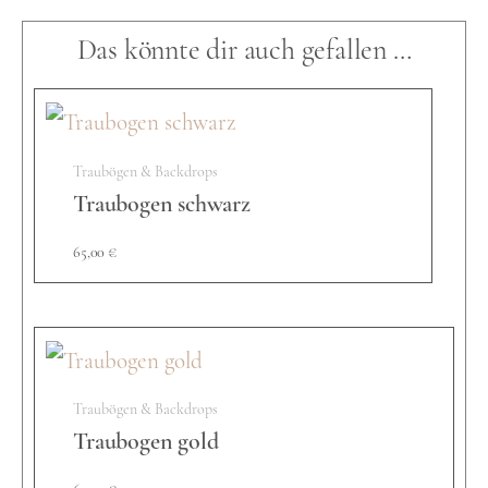
Das könnte dir auch gefallen …
a
u
Traubögen & Backdrops
Traubogen schwarz
s
65,00
€
t
ü
Traubögen & Backdrops
Traubogen gold
h